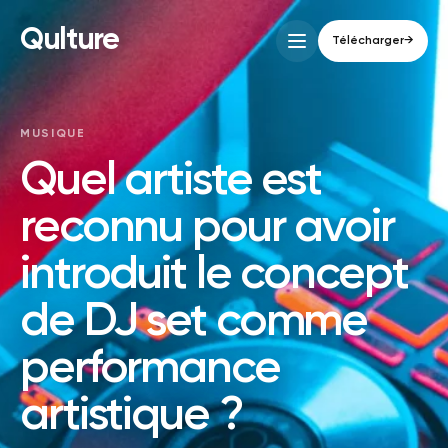
Qulture
Télécharger
→
MUSIQUE
Quel artiste est
reconnu pour avoir
introduit le concept
de DJ set comme
performance
artistique ?