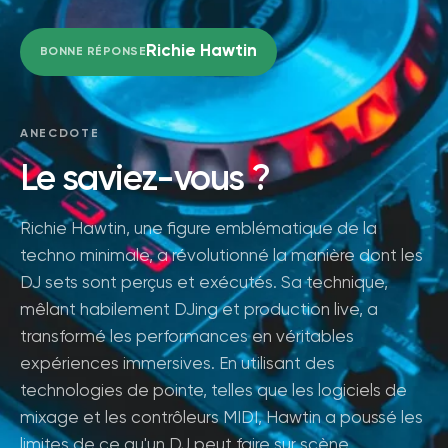
Richie Hawtin
BONNE RÉPONSE
ANECDOTE
Le saviez-vous ?
Richie Hawtin, une figure emblématique de la
techno minimale, a révolutionné la manière dont les
DJ sets sont perçus et exécutés. Sa technique,
mêlant habilement DJing et production live, a
transformé les performances en véritables
expériences immersives. En utilisant des
technologies de pointe, telles que les logiciels de
mixage et les contrôleurs MIDI, Hawtin a poussé les
limites de ce qu'un DJ peut faire sur scène,