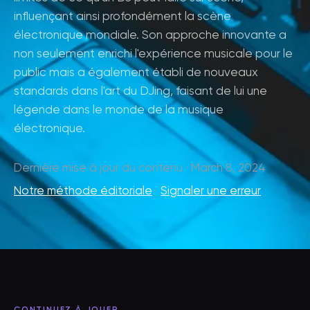
influençant ainsi profondément la scène
électronique mondiale. Son approche innovante a
non seulement enrichi l'expérience musicale pour le
public mais a également établi de nouveaux
standards dans l'art du DJing, faisant de lui une
légende dans le monde de la musique
électronique.
Dernière mise à jour du contenu · March 8, 2024
Notre méthode éditoriale
·
Signaler une erreur