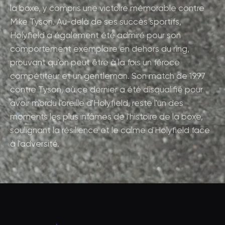
la boxe, y compris une victoire mémorable contre
Mike Tyson. Au-delà de ses succès sportifs,
Holyfield a également été admiré pour son
comportement exemplaire en dehors du ring,
prouvant qu'on peut être à la fois un féroce
compétiteur et un gentleman. Son match de 1997
contre Tyson, où ce dernier a été disqualifié pour
avoir mordu l'oreille d'Holyfield, reste l'un des
moments les plus infâmes de l'histoire de la boxe,
soulignant la résilience et le calme d'Holyfield face
à l'adversité.