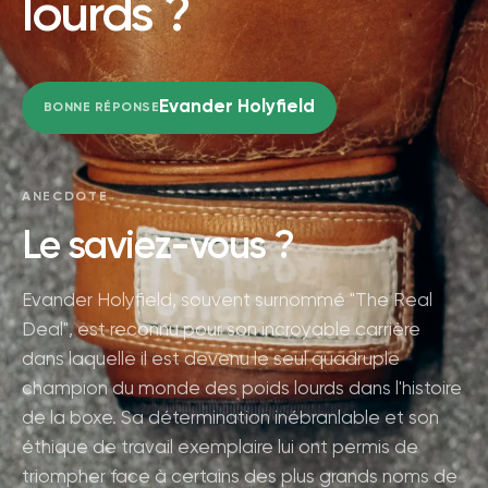
lourds ?
Evander Holyfield
BONNE RÉPONSE
ANECDOTE
Le saviez-vous ?
Evander Holyfield, souvent surnommé "The Real
Deal", est reconnu pour son incroyable carrière
dans laquelle il est devenu le seul quadruple
champion du monde des poids lourds dans l'histoire
de la boxe. Sa détermination inébranlable et son
éthique de travail exemplaire lui ont permis de
triompher face à certains des plus grands noms de