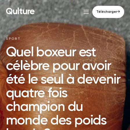
Qulture
Télécharger
→
SPORT
Quel boxeur est
célèbre pour avoir
été le seul à devenir
quatre fois
champion du
monde des poids