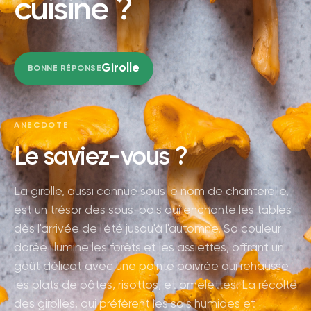
cuisine ?
Girolle
BONNE RÉPONSE
ANECDOTE
Le saviez-vous ?
La girolle, aussi connue sous le nom de chanterelle,
est un trésor des sous-bois qui enchante les tables
dès l'arrivée de l'été jusqu'à l'automne. Sa couleur
dorée illumine les forêts et les assiettes, offrant un
goût délicat avec une pointe poivrée qui rehausse
les plats de pâtes, risottos, et omelettes. La récolte
des girolles, qui préfèrent les sols humides et