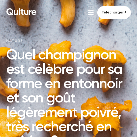
Qulture
Télécharger
→
NATURE
Quel champignon
est célèbre pour sa
forme en entonnoir
et son goût
légèrement poivré,
très recherché en