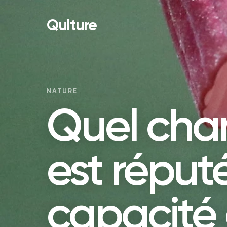
Qulture
NATURE
Quel ch
est réput
capacité à