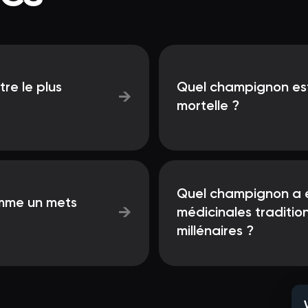
re le plus
Quel champignon est
→
mortelle ?
Quel champignon a ét
mme un mets
→
médicinales traditio
millénaires ?