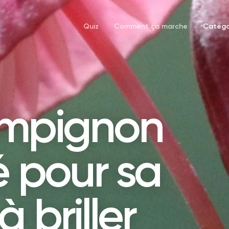
Quiz
Comment ça marche
Catégo
ampignon
é pour sa
 briller