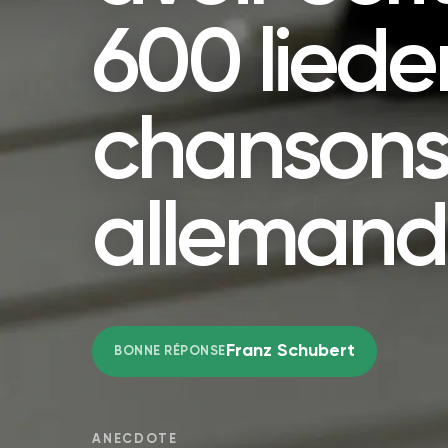
600 lieder
chanson
allemand
Franz Schubert
BONNE RÉPONSE
ANECDOTE