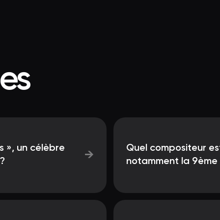
ées
 », un célèbre
Quel compositeur es
→
 ?
notamment la 9ème s