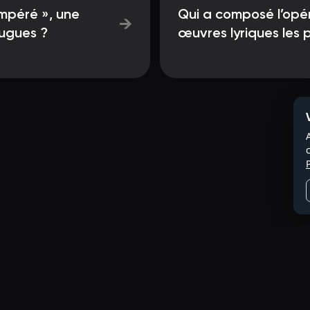
empéré », une
Qui a composé l’opér
→
fugues ?
œuvres lyriques les