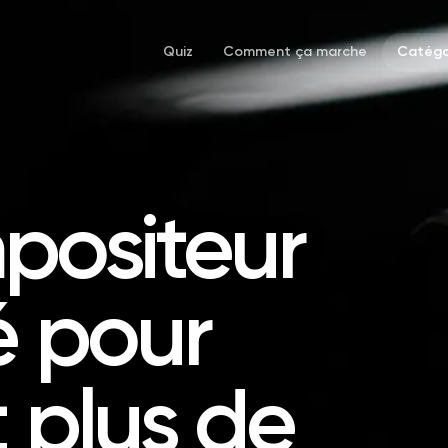
Quiz
Comment ça marche
Catégo
positeur
é pour
t plus de