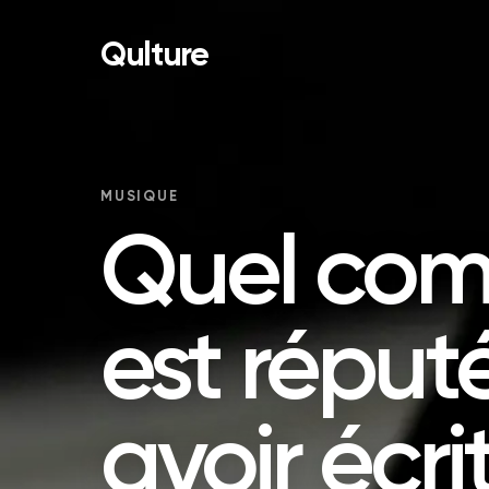
Qulture
MUSIQUE
Quel com
est réput
avoir écri