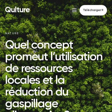
Qulture
Télécharger
→
NATURE
Quel concept
promeut l’utilisation
de ressources
locales et la
réduction du
gaspillage