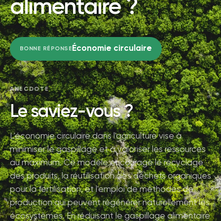
alimentaire ?
Économie circulaire
BONNE RÉPONSE
ANECDOTE
Le saviez-vous ?
L'économie circulaire dans l'agriculture vise à
minimiser le gaspillage et à valoriser les ressources
au maximum. Ce modèle encourage le recyclage
des produits, la réutilisation des déchets organiques
pour la fertilisation, et l'emploi de méthodes de
production qui peuvent régénérer naturellement les
écosystèmes. En réduisant le gaspillage alimentaire