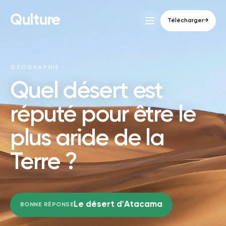
Qulture
Télécharger
→
GÉOGRAPHIE
Quel désert est
réputé pour être le
plus aride de la
Terre ?
Le désert d'Atacama
BONNE RÉPONSE