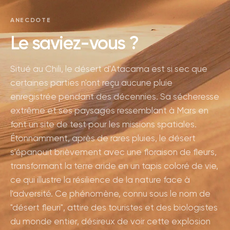
ANECDOTE
Le saviez-vous ?
Situé au Chili, le désert d'Atacama est si sec que
certaines parties n'ont reçu aucune pluie
enregistrée pendant des décennies. Sa sécheresse
extrême et ses paysages ressemblant à Mars en
font un site de test pour les missions spatiales.
Étonnamment, après de rares pluies, le désert
s'épanouit brièvement avec une floraison de fleurs,
transformant la terre aride en un tapis coloré de vie,
ce qui illustre la résilience de la nature face à
l'adversité. Ce phénomène, connu sous le nom de
"désert fleuri", attire des touristes et des biologistes
du monde entier, désireux de voir cette explosion