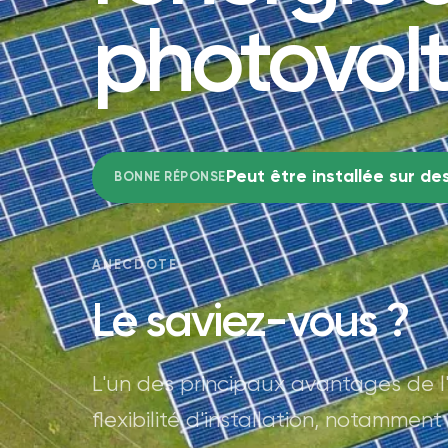
photovolt
Peut être installée sur des
BONNE RÉPONSE
ANECDOTE
Le saviez-vous ?
L'un des principaux avantages de l'
flexibilité d'installation, notamment