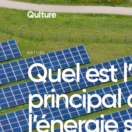
Qulture
NATURE
Quel est 
principal
l’énergie 