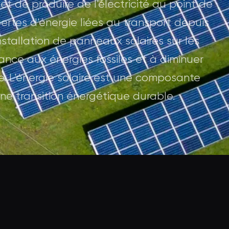
 de produire de l'électricité au point de
ertes d'énergie liées au transport depuis
installation de panneaux solaires sur les
ance aux énergies fossiles et à diminuer
re. L'énergie solaire est une composante
ne transition énergétique durable.