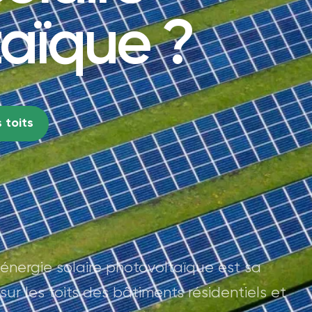
aïque ?
 toits
énergie solaire photovoltaïque est sa
 sur les toits des bâtiments résidentiels et