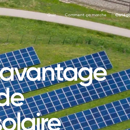
Quiz
Comment ça marche
Catégo
l’avantage
 de
solaire