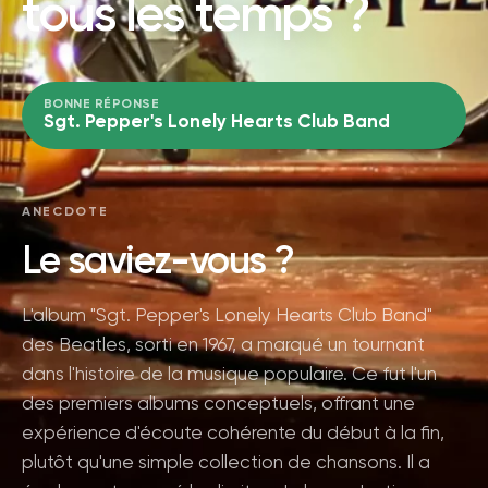
tous les temps ?
BONNE RÉPONSE
Sgt. Pepper's Lonely Hearts Club Band
ANECDOTE
Le saviez-vous ?
L'album "Sgt. Pepper's Lonely Hearts Club Band"
des Beatles, sorti en 1967, a marqué un tournant
dans l'histoire de la musique populaire. Ce fut l'un
des premiers albums conceptuels, offrant une
expérience d'écoute cohérente du début à la fin,
plutôt qu'une simple collection de chansons. Il a