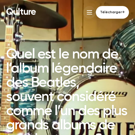
Qulture
Télécharger
→
MUSIQUE
Quel est le nom de
l’album légendaire
des Beatles,
souvent considéré
comme l’un des plus
grands albums de