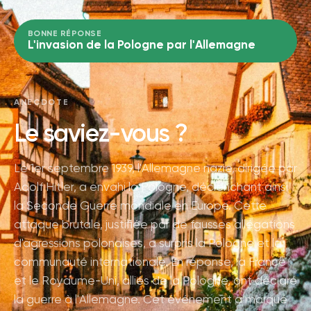
BONNE RÉPONSE
L'invasion de la Pologne par l'Allemagne
ANECDOTE
Le saviez-vous ?
Le 1er septembre 1939, l'Allemagne nazie, dirigée par
Adolf Hitler, a envahi la Pologne, déclenchant ainsi
la Seconde Guerre mondiale en Europe. Cette
attaque brutale, justifiée par de fausses allégations
d'agressions polonaises, a surpris la Pologne et la
communauté internationale. En réponse, la France
et le Royaume-Uni, alliés de la Pologne, ont déclaré
la guerre à l'Allemagne. Cet événement a marqué