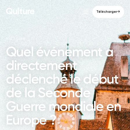
Qulture
Télécharger
→
HISTOIRE
Quel événement a
directement
déclenché le début
de la Seconde
Guerre mondiale en
Europe ?