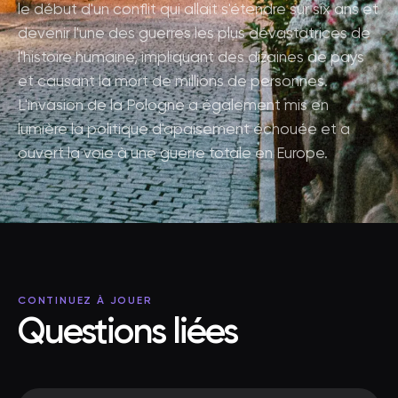
le début d'un conflit qui allait s'étendre sur six ans et
devenir l'une des guerres les plus dévastatrices de
l'histoire humaine, impliquant des dizaines de pays
et causant la mort de millions de personnes.
L'invasion de la Pologne a également mis en
lumière la politique d'apaisement échouée et a
ouvert la voie à une guerre totale en Europe.
CONTINUEZ À JOUER
Questions liées