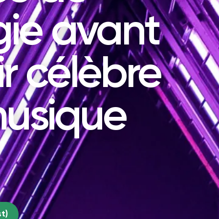
gie avant
r célèbre
musique
t)