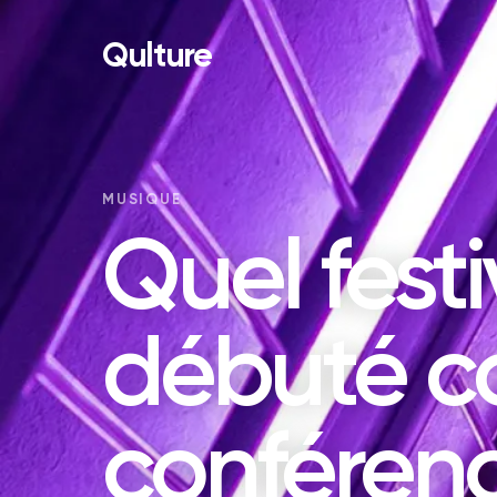
Qulture
MUSIQUE
Quel festi
débuté 
conféren