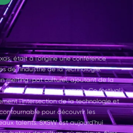
as, était à l'origine une conférence
 de l'industrie de la technologie.
un melting-pot culturel, ajoutant de la
interactifs à son programme. Ce festival
ement l'intersection de la technologie et
incontournable pour découvrir les
aux talents. SXSW est aujourd'hui