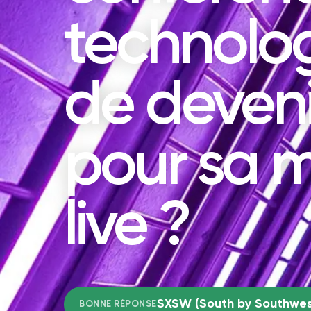
technolo
de deveni
pour sa 
live ?
SXSW (South by Southwes
BONNE RÉPONSE