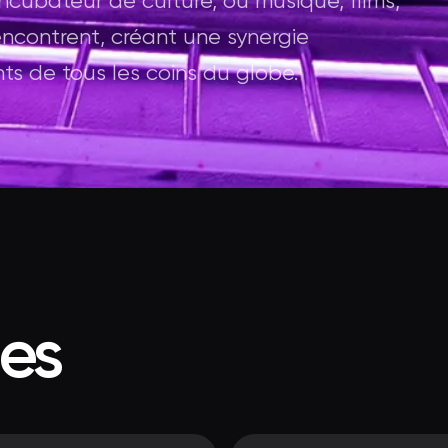
ubateur de culture, où musique, films,
encontrent, créant une synergie
nts de tous les coins du globe.
ées