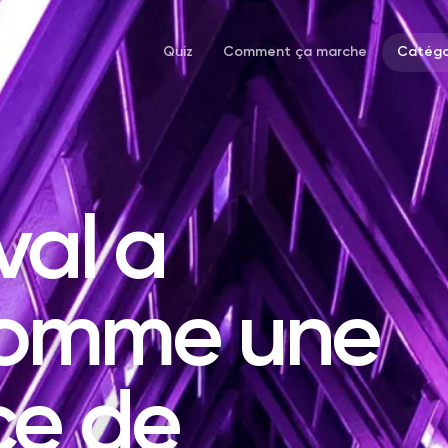
Quiz
Comment ça marche
Catégo
val a
comme une
ce de