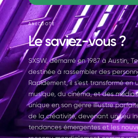
ANECDOTE
Le saviez-vous ?
SXSW, démarré en 1987 à Austin, Tex
destinée à rassembler des personnes
Rapidement, il s'est transformé en 
musique, du cinéma, et des médias 
unique en son genre illustre parfait
de la créativité, devenant un lieu 
tendances émergentes et les nouve