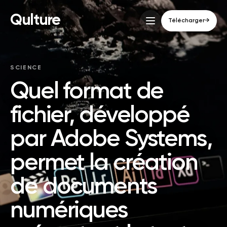
Qulture
Télécharger
→
SCIENCE
Quel format de
fichier, développé
par Adobe Systems,
permet la création
de documents
numériques