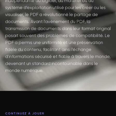
indépendante du logiciel, du matériel ou du
système d'exploitation utilisé pour les créer ou les
visualiser, le PDF a révolutionné le partage de
documents. Avant l'avènement du PDF, la
transmission de documents dans leur format original
posait souvent des problèmes de compatibilité. Le
PDF a permis une uniformité et une préservation
fidèle du contenu, facilitant ainsi l'échange
d'informations sécurisé et fiable à travers le monde,
devenant un standard incontournable dans le
monde numérique.
CONTINUEZ À JOUER