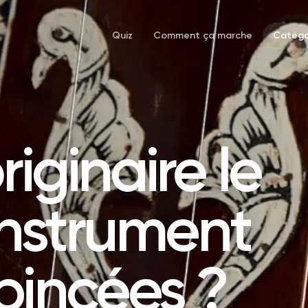
Quiz
Comment ça marche
Catégo
riginaire le
 instrument
pincées ?