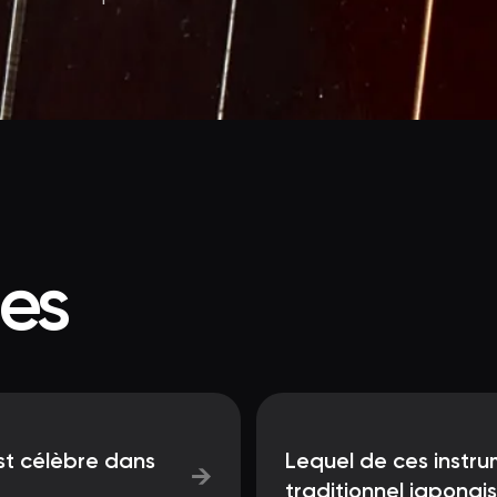
ées
st célèbre dans
Lequel de ces instru
→
traditionnel japonais