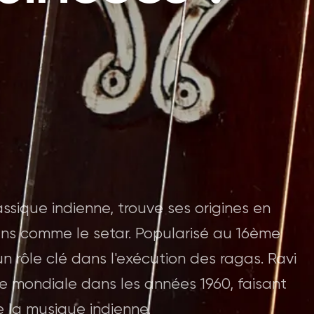
ssique indienne, trouve ses origines en
sans comme le setar. Popularisé au 16ème
un rôle clé dans l'exécution des ragas. Ravi
 mondiale dans les années 1960, faisant
e la musique indienne.