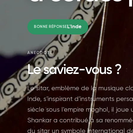
L'Inde
BONNE RÉPONSE
ANECDOTE
Le saviez-vous ?
Le sitar, emblème de la musique cla
Inde, s'inspirant d'instruments per
siècle sous l'empire moghol, il joue 
Shankar a contribué à sa renommée
du sitar un symbole international d