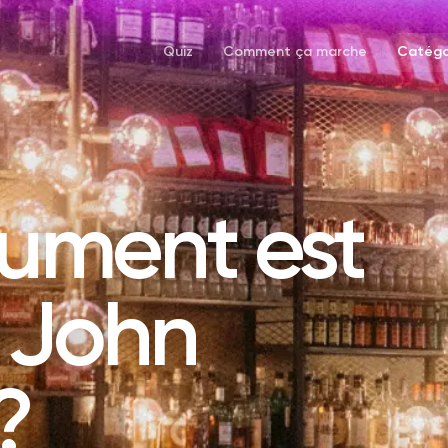
Quiz
Comment ça marche
Catégo
rument est
 John
?