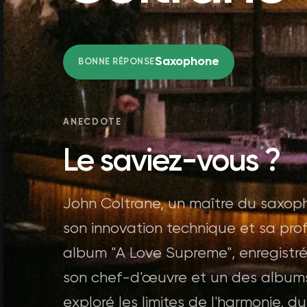
Saxophone
BONNE RÉPONSE
ANECDOTE
Le saviez-vous ?
John Coltrane, un maître du saxoph
son innovation technique et sa pro
album "A Love Supreme", enregistr
son chef-d'œuvre et un des albums d
exploré les limites de l'harmonie, d