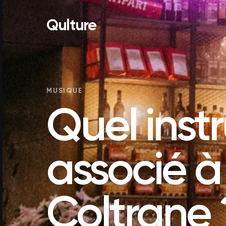
Qulture
MUSIQUE
Quel inst
associé à
Coltrane 