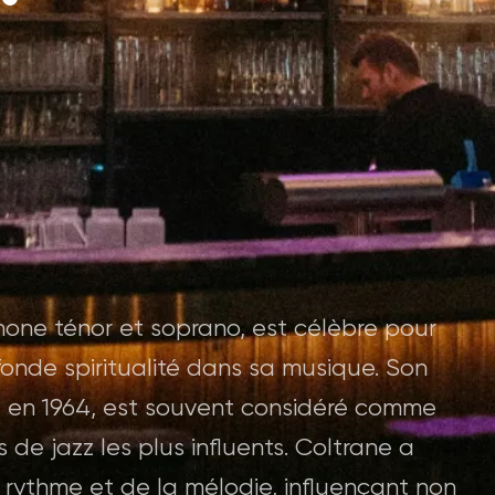
one ténor et soprano, est célèbre pour
fonde spiritualité dans sa musique. Son
é en 1964, est souvent considéré comme
e jazz les plus influents. Coltrane a
u rythme et de la mélodie, influençant non