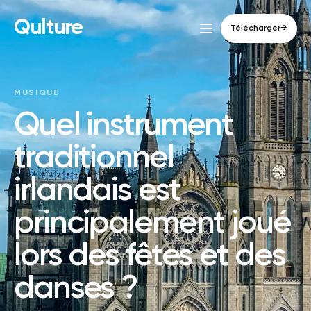
Qulture
Télécharger
→
MUSIQUE
Quel instrument
traditionnel
irlandais est
principalement joué
lors des fêtes et des
danses ?