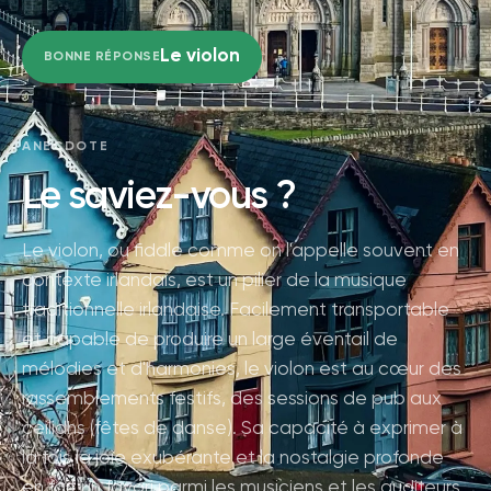
Le violon
BONNE RÉPONSE
ANECDOTE
Le saviez-vous ?
Le violon, ou fiddle comme on l'appelle souvent en
contexte irlandais, est un pilier de la musique
traditionnelle irlandaise. Facilement transportable
et capable de produire un large éventail de
mélodies et d'harmonies, le violon est au cœur des
rassemblements festifs, des sessions de pub aux
ceilidhs (fêtes de danse). Sa capacité à exprimer à
la fois la joie exubérante et la nostalgie profonde
en fait un favori parmi les musiciens et les auditeurs.