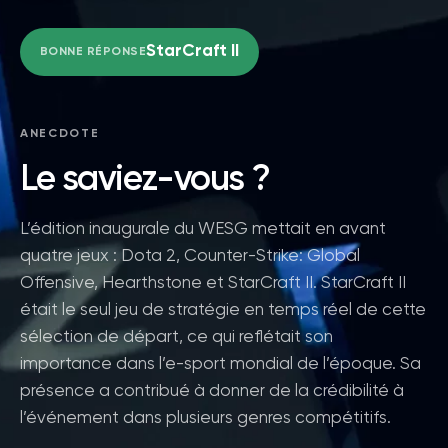
StarCraft II
BONNE RÉPONSE
ANECDOTE
Le saviez-vous ?
L’édition inaugurale du WESG mettait en avant
quatre jeux : Dota 2, Counter-Strike: Global
Offensive, Hearthstone et StarCraft II. StarCraft II
était le seul jeu de stratégie en temps réel de cette
sélection de départ, ce qui reflétait son
importance dans l’e-sport mondial de l’époque. Sa
présence a contribué à donner de la crédibilité à
l’événement dans plusieurs genres compétitifs.