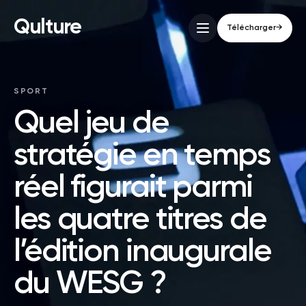
Qulture
Télécharger
→
SPORT
Quel jeu de
stratégie en temps
réel figurait parmi
les quatre titres de
l’édition inaugurale
du WESG ?