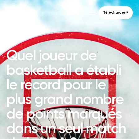
Qulture
Télécharger
→
SPORT
Quel joueur de
basketball a établi
le record pour le
plus grand nombre
de points marqués
dans un seul match