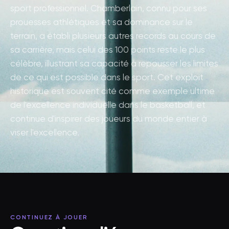
sport professionnel. Chamberlain, connu pour ses
prouesses athlétiques et sa dominance sur le
terrain, a établi plusieurs autres records au cours de
sa carrière, mais celui des 100 points reste le plus
célèbre, illustrant sa capacité à repousser les limites
de ce qui est possible dans le sport. Cet exploit
historique est souvent cité comme exemple ultime
de l'excellence individuelle dans le basketball, et
continue d'inspirer des joueurs du monde entier à
viser l'excellence.
CONTINUEZ À JOUER