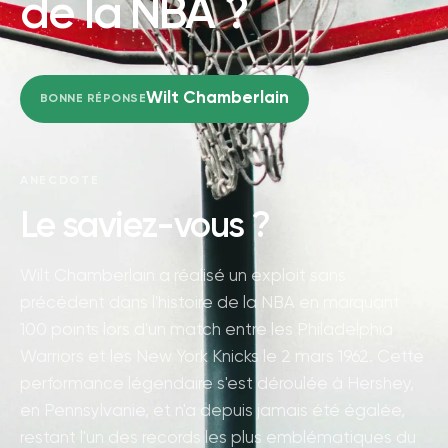
de la NBA ?
Wilt Chamberlain
BONNE RÉPONSE
ANECDOTE
Le saviez-vous ?
Wilt Chamberlain a réalisé un exploit sans
précédent dans l'histoire de la NBA en marquant
100 points lors d'un match entre les Philadelphia
Warriors et les New York Knicks le 2 mars 1962. Cette
performance légendaire s'est déroulée à Hershey,
en Pennsylvanie, et n'a depuis jamais été égalée,
restant l'un des records les plus emblématiques du