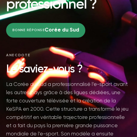
professionnel ?
Corée du Sud
BONNE RÉPONSE
ANECDOTE
Le saviez-vous ?
La Corée du Sud a professionnalisé l’e-sport avant
les autres pays grâce à des ligues dédiées, une
forte couverture télévisée et la création de la
KeSPA en 2000. Cette structure a transformé le jeu
compétitif en véritable trajectoire professionnelle
et a fait du pays la première grande puissance
mondiale de l’e-sport. Son modèle a ensuite