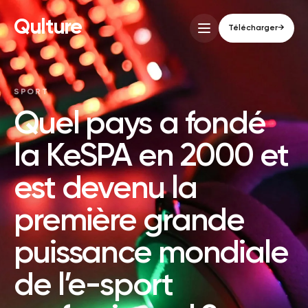
Qulture
Télécharger
→
SPORT
Quel pays a fondé
la KeSPA en 2000 et
est devenu la
première grande
puissance mondiale
de l’e-sport