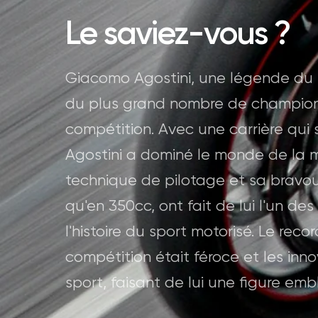
Le saviez-vous ?
Giacomo Agostini, une légende du 
du plus grand nombre de champio
compétition. Avec une carrière qui s
Agostini a dominé le monde de la m
technique de pilotage et sa bravour
qu'en 350cc, ont fait de lui l'un de
l'histoire du sport motorisé. Le rec
compétition était féroce et les inn
sport, faisant de lui une figure e