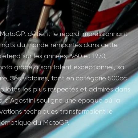
MotoGP, détient le record impressionnant
nnats du monde remportés dans cette
'étend sur les années 1960 et 1970,
oto grâce à son talent exceptionnel, sa
e. Ses victoires, tant en catégorie 500cc
s pilotes les plus respectés et admirés dans
ord d'Agostini souligne une époque où la
ovations techniques transformaient le
mblématique du MotoGP.