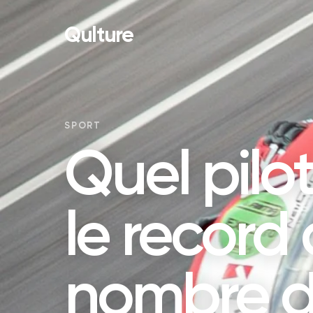
Qulture
SPORT
Quel pilo
le record
nombre 