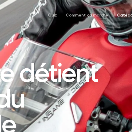
Quiz
Comment ça marche
Catégo
te détient
 du
de