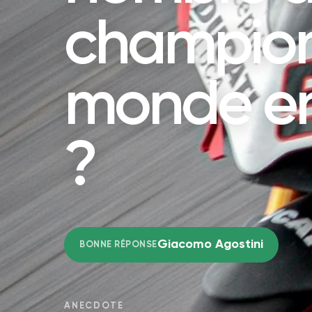
champion
monde e
?
Giacomo Agostini
BONNE RÉPONSE
ANECDOTE