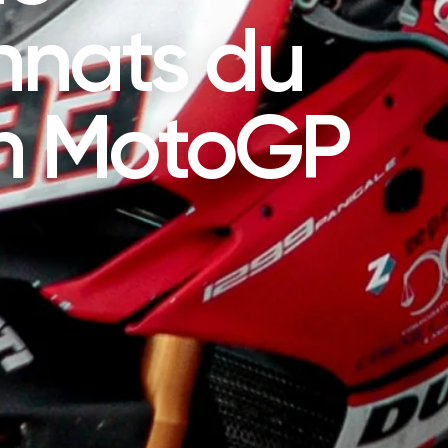
nats du
n MotoGP