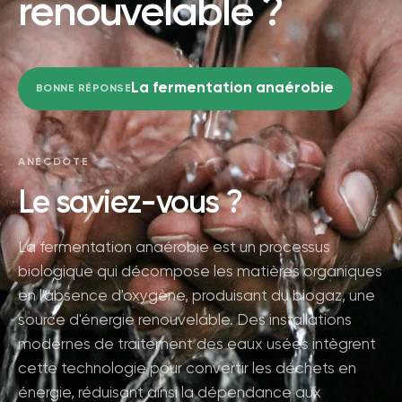
renouvelable ?
La fermentation anaérobie
BONNE RÉPONSE
ANECDOTE
Le saviez-vous ?
La fermentation anaérobie est un processus
biologique qui décompose les matières organiques
en l'absence d'oxygène, produisant du biogaz, une
source d'énergie renouvelable. Des installations
modernes de traitement des eaux usées intègrent
cette technologie pour convertir les déchets en
énergie, réduisant ainsi la dépendance aux