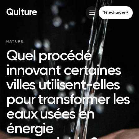
Qulture
Télécharger
→
NATURE
Quel procédé
innovant certaines
villes utilisent-elles
pour transformer les
eaux usées en
énergie