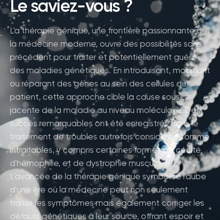
Le saviez-vous ?
La thérapie génique, une frontière passionnante de
la médecine moderne, ouvre des possibilités sans
précédent pour traiter et potentiellement guérir
des maladies génétiques. En introduisant, modifiant
ou réparant des gènes au sein des cellules du
patient, cette approche cible la cause sous-
jacente de la maladie au niveau moléculaire. Des
succès remarquables ont été enregistrés dans le
traitement de troubles autrefois considérés comme
intraitables, y compris certaines formes de cécité,
d'hémophilie, et de dystrophie musculaire.
L'avancée de la thérapie génique symbolise l'aube
d'une ère où la médecine peut non seulement
traiter les symptômes mais également corriger les
défauts génétiques à leur source, offrant espoir et