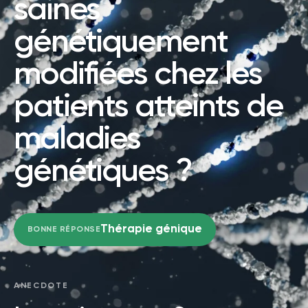
saines
génétiquement
modifiées chez les
patients atteints de
maladies
génétiques ?
Thérapie génique
BONNE RÉPONSE
ANECDOTE