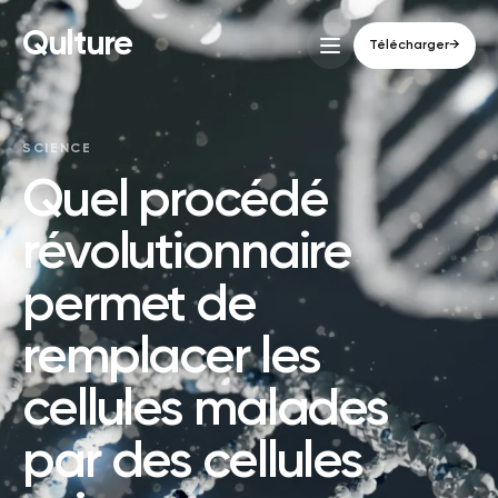
Qulture
Télécharger
→
SCIENCE
Quel procédé
révolutionnaire
permet de
remplacer les
cellules malades
par des cellules