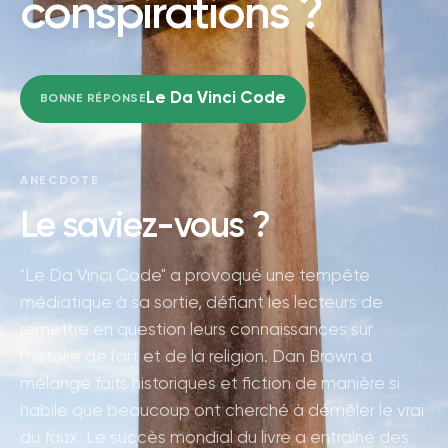
conspirations ?
Le Da Vinci Code
BONNE RÉPONSE
ANECDOTE
Le saviez-vous ?
"Le Da Vinci Code" a provoqué une tempête
médiatique à sa sortie, défiant les lecteurs de
remettre en question leurs connaissances sur
l'histoire de l'art et de la religion. Dan Brown a
mélangé faits historiques et fiction de manière si
habile que beaucoup ont cherché à démêler le vrai
du faux. Le succès mondial du livre a entraîné des