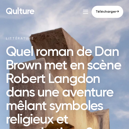
Qulture
Télécharger
→
LITTÉRATURE
Quel roman de Dan
Brown met en scène
Robert Langdon
dans une aventure
mêlant symboles
religieux et