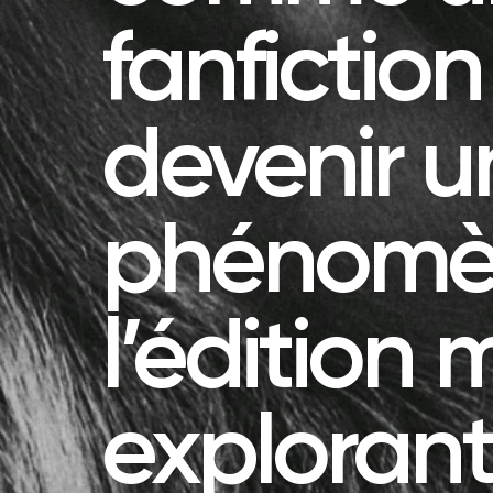
fanfictio
devenir u
phénomè
l’édition 
exploran