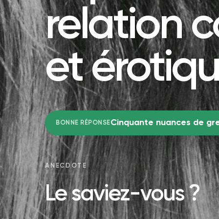
relation 
et érotiq
Cinquante nuances de gr
BONNE RÉPONSE
ANECDOTE
Le saviez-vous ?