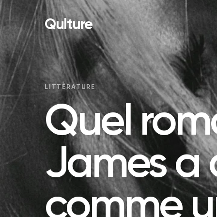
Qulture
LITTÉRATURE
Quel roma
James a 
comme u