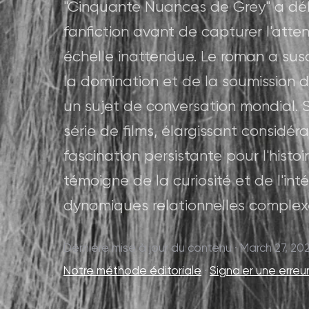
"Cinquante Nuances de Grey" a dé
fanfiction avant de capturer l'atten
échelle inattendue. Le roman a sus
la domination et de la soumission 
un sujet de conversation mondial. 
série de films, élargissant considé
fascination persistante pour l'histo
témoigne de la curiosité et de l'int
dynamiques relationnelles complex
Dernière mise à jour du contenu · March 27, 20
Notre méthode éditoriale
·
Signaler une erreu