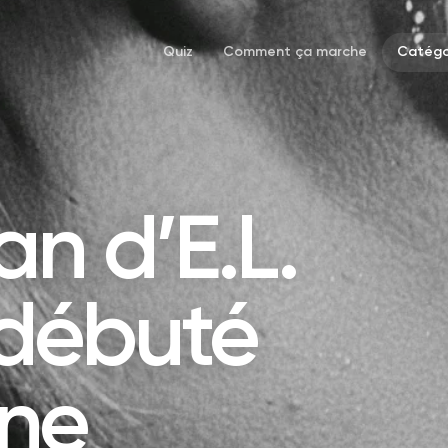
Quiz
Comment ça marche
Catégo
n d’E.L.
débuté
ne