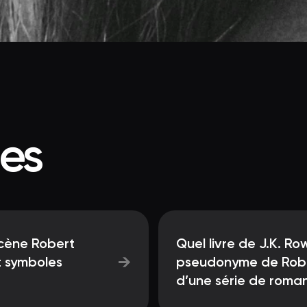
ées
cène Robert
Quel livre de J.K. Row
→
 symboles
pseudonyme de Robe
d’une série de roman