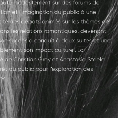
buté modestement sur des forums de
tion et l'imagination du public à une
cité des débats animés sur les thèmes de
dans les relations romantiques, devenant
Son succès a conduit à deux suites et une
rablement son impact culturel. La
ire de Christian Grey et Anastasia Steele
érêt du public pour l'exploration des
es.
24
r