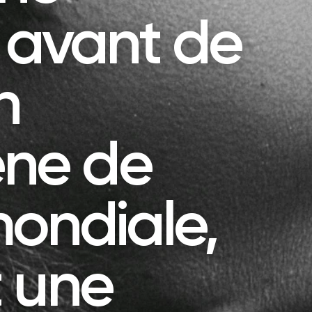
n avant de
n
ne de
mondiale,
t une