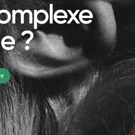
complexe
ue ?
ey