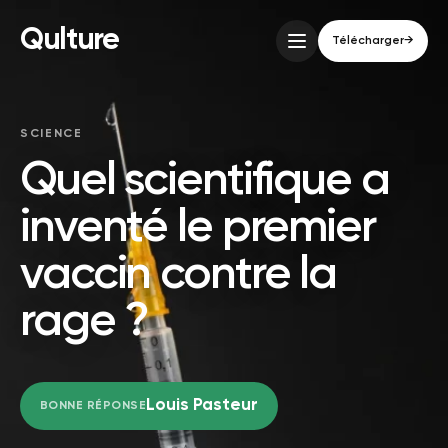
Qulture
Télécharger
→
SCIENCE
Quel scientifique a
inventé le premier
vaccin contre la
rage ?
Louis Pasteur
BONNE RÉPONSE