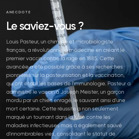
ANECDOTE
Le saviez-vous ?
Louis Pasteur, un chimiste et microbiologiste
français, a révolutionné la médecine en créant le
premier vaccin contre la rage en 1885. Cette
avancée a été possible grâce à ses recherches
pionnières sur la pasteurisation et la vaccination,
qui ont établi les bases de l'immunologie. Pasteur a
administré le vaccin à Joseph Meister, un garçon
mordu par un chien enragé, le sauvant ainsi d'une
mort certaine. Cette réussite a non seulement
marqué un tournant dans la lutte contre les
maladies infectieuses mais a également sauvé
d'innombrables vies, consolidant le statut de