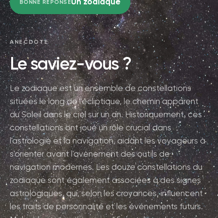
Un zodiaque
BONNE RÉPONSE
ANECDOTE
Le saviez-vous ?
Le zodiaque est un ensemble de constellations
situées le long de l'écliptique, le chemin apparent
du Soleil dans le ciel sur un an. Historiquement, ces
constellations ont joué un rôle crucial dans
l'astrologie et la navigation, aidant les voyageurs à
s'orienter avant l'avènement des outils de
navigation modernes. Les douze constellations du
zodiaque sont également associées à des signes
astrologiques, qui, selon les croyances, influencent
les traits de personnalité et les événements futurs.