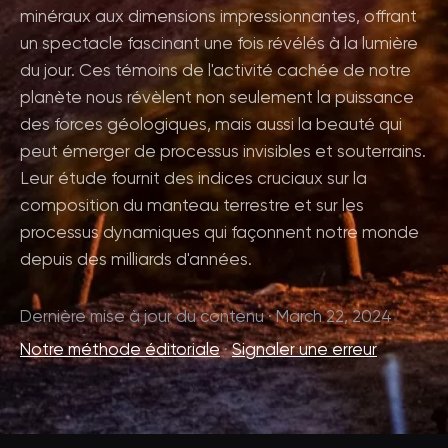
minéraux aux dimensions impressionnantes, offrant
un spectacle fascinant une fois révélés à la lumière
du jour. Ces témoins de l'activité cachée de notre
planète nous révèlent non seulement la puissance
des forces géologiques, mais aussi la beauté qui
peut émerger de processus invisibles et souterrains.
Leur étude fournit des indices cruciaux sur la
composition du manteau terrestre et sur les
processus dynamiques qui façonnent notre monde
depuis des milliards d'années.
Dernière mise à jour du contenu · March 22, 2024
Notre méthode éditoriale
·
Signaler une erreur