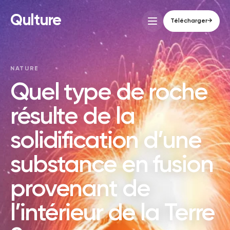
Qulture
Télécharger
→
NATURE
Quel type de roche
résulte de la
solidification d’une
substance en fusion
provenant de
l’intérieur de la Terre