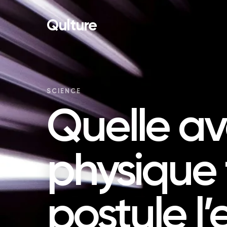
Qulture
SCIENCE
Quelle a
physique 
postule l’