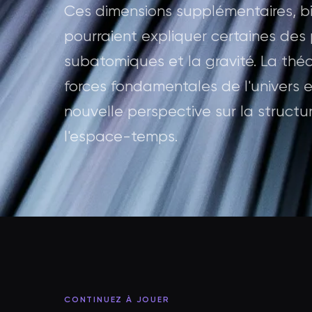
Ces dimensions supplémentaires, b
pourraient expliquer certaines des
subatomiques et la gravité. La théo
forces fondamentales de l'univers e
nouvelle perspective sur la struct
l'espace-temps.
CONTINUEZ À JOUER