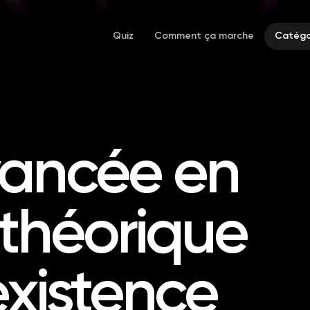
Quiz
Comment ça marche
Catégo
vancée en
théorique
existence