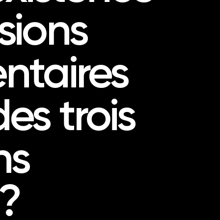
sions
ntaires
es trois
ns
 ?