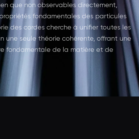
ien que non observables directement,
 propriétés fondamentales des particules
rie des cordes cherche à unifier toutes les
n une seule théorie cohérente, offrant une
ure fondamentale de la matière et de