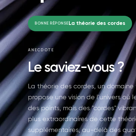
La théorie des cordes
BONNE RÉPONSE
ANECDOTE
Le saviez-vous ?
La théorie des cordes, un domaine 
propose une vision de l'univers où 
des points, mais des "cordes" vibran
plus extraordinaires de cette théori
supplémentaires, au-delà des qua