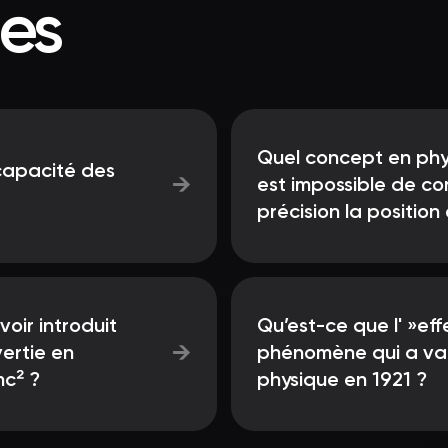
ées
Quel concept en phy
 capacité des
→
est impossible de c
précision la position 
voir introduit
Qu’est-ce que l' »eff
→
vertie en
phénomène qui a valu
mc² ?
physique en 1921 ?