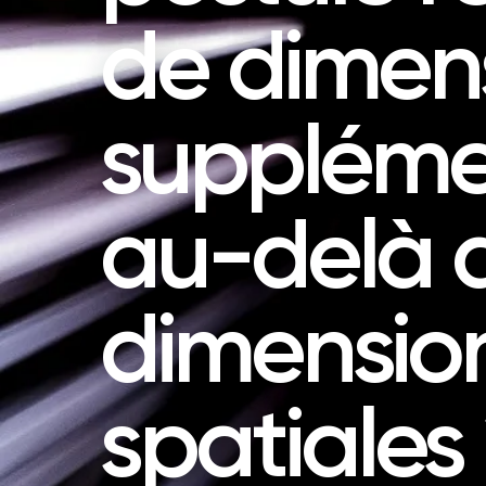
de dimen
suppléme
au-delà d
dimensio
spatiales