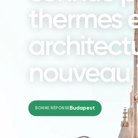
thermes e
architect
nouveau 
Budapest
BONNE RÉPONSE
ANECDOTE