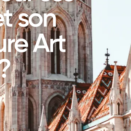
t son
ure Art
?