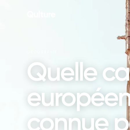
Qulture
GÉOGRAPHIE
Quelle ca
européen
connue p