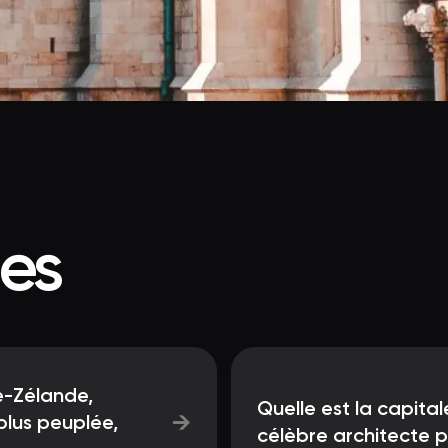
ées
le-Zélande,
Quelle est la capital
→
plus peuplée,
célèbre architecte p