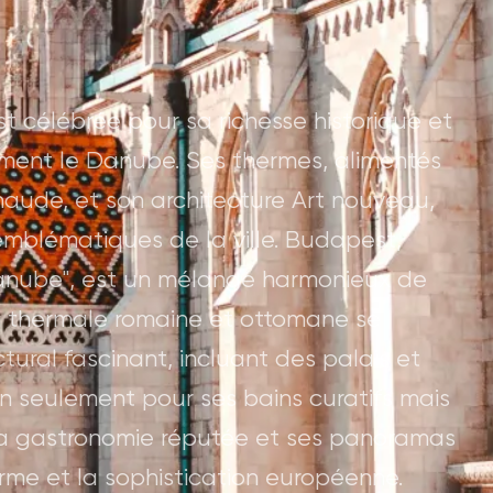
t célébrée pour sa richesse historique et
ment le Danube. Ses thermes, alimentés
haude, et son architecture Art nouveau,
 emblématiques de la ville. Budapest,
anube", est un mélange harmonieux de
on thermale romaine et ottomane se
tural fascinant, incluant des palais et
non seulement pour ses bains curatifs mais
sa gastronomie réputée et ses panoramas
harme et la sophistication européenne.