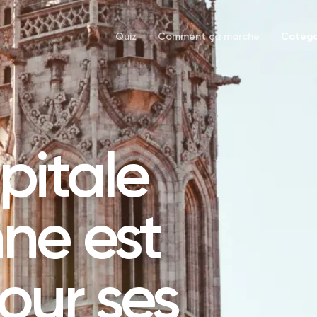
Quiz
Comment ça marche
Catégo
pitale
ne est
our ses