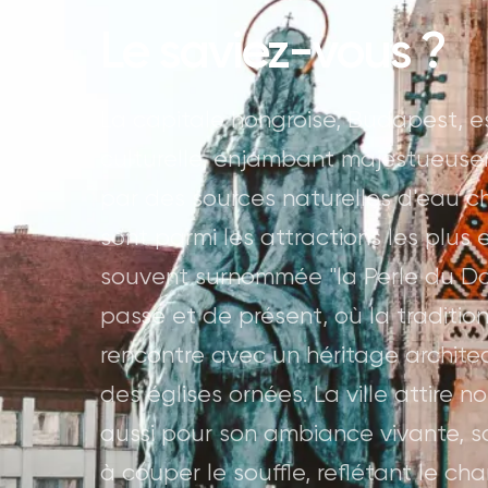
Le saviez-vous ?
La capitale hongroise, Budapest, es
culturelle, enjambant majestueuse
par des sources naturelles d'eau c
sont parmi les attractions les plus
souvent surnommée "la Perle du D
passé et de présent, où la traditi
rencontre avec un héritage architec
des églises ornées. La ville attire 
aussi pour son ambiance vivante, 
à couper le souffle, reflétant le c