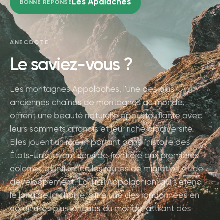
Les Apalaches
BONNE RÉPONSE
ANECDOTE
Le saviez-vous ?
Les montagnes Appalaches, l'une des plus
anciennes chaînes de montagnes au monde,
offrent une beauté naturelle époustouflante avec
leurs sommets arrondis et leur riche biodiversité.
Elles jouent un rôle important dans l'histoire des
États-Unis, ayant servi de frontière aux premières
colonies et influencé les routes de migration et de
développement. La Trail Appalachian, qui s'étend
le long de la chaîne, offre une des randonnées en
continu les plus longues du monde, attirant des