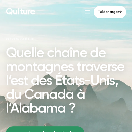
Qulture
Télécharger
→
GÉOGRAPHIE
Quelle chaîne de
montagnes traverse
l’est des États-Unis,
du Canada à
l’Alabama ?