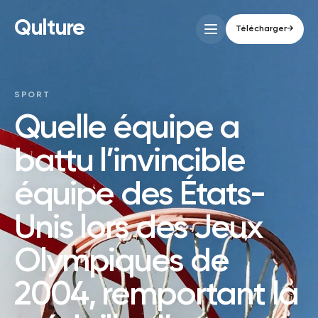
Qulture
Télécharger
→
SPORT
Quelle équipe a
battu l’invincible
équipe des États-
Unis lors des Jeux
Olympiques de
2004, remportant la