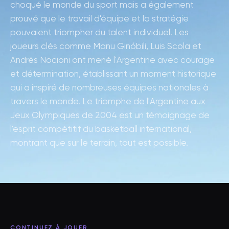
choqué le monde du sport mais a également
prouvé que le travail d'équipe et la stratégie
pouvaient triompher du talent individuel. Les
joueurs clés comme Manu Ginóbili, Luis Scola et
Andrés Nocioni ont mené l'Argentine avec courage
et détermination, établissant un moment historique
qui a inspiré de nombreuses équipes nationales à
travers le monde. Le triomphe de l'Argentine aux
Jeux Olympiques de 2004 est un témoignage de
l'esprit compétitif du basketball international,
montrant que sur le terrain, tout est possible.
CONTINUEZ À JOUER