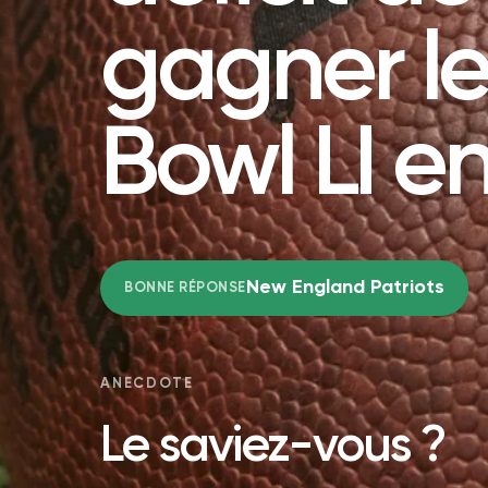
gagner l
Bowl LI en
New England Patriots
BONNE RÉPONSE
ANECDOTE
Le saviez-vous ?