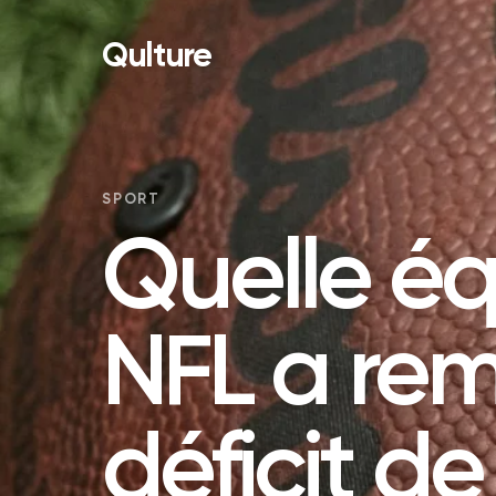
Qulture
SPORT
Quelle éq
NFL a re
déficit d