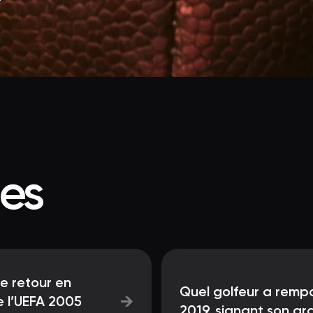
ées
le retour en
Quel golfeur a remp
→
e l’UEFA 2005
2019, signant son gr