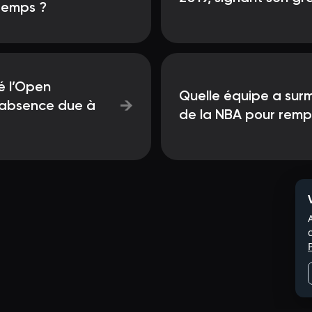
temps ?
é l’Open
Quelle équipe a surm
→
d’absence due à
de la NBA pour remp