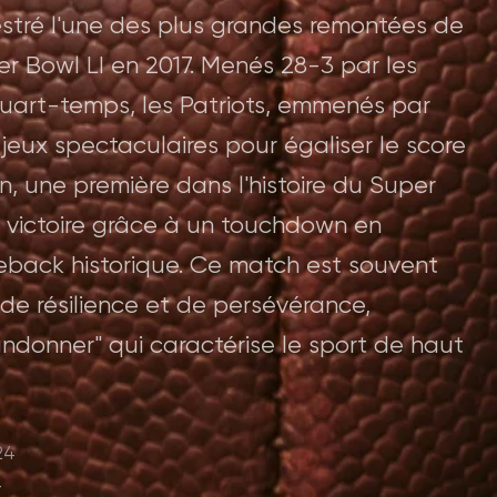
stré l'une des plus grandes remontées de
per Bowl LI en 2017. Menés 28-3 par les
quart-temps, les Patriots, emmenés par
 jeux spectaculaires pour égaliser le score
, une première dans l'histoire du Super
a victoire grâce à un touchdown en
meback historique. Ce match est souvent
e résilience et de persévérance,
andonner" qui caractérise le sport de haut
24
r