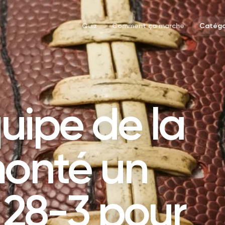
Quiz
Comment ça marche
Catégo
uipe de la
monté un
e 28-3 pour