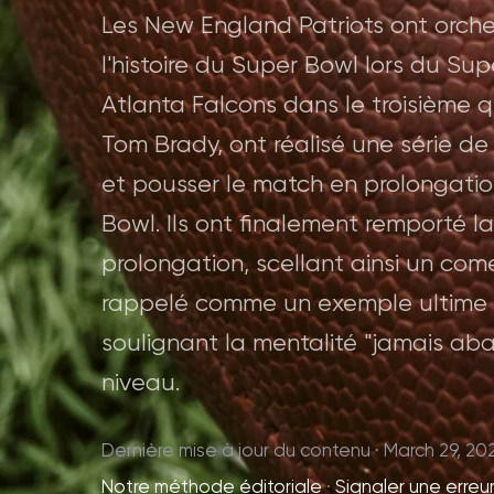
Les New England Patriots ont orche
l'histoire du Super Bowl lors du Su
Atlanta Falcons dans le troisième 
Tom Brady, ont réalisé une série de
et pousser le match en prolongation
Bowl. Ils ont finalement remporté l
prolongation, scellant ainsi un co
rappelé comme un exemple ultime d
soulignant la mentalité "jamais ab
niveau.
Dernière mise à jour du contenu · March 29, 20
Notre méthode éditoriale
·
Signaler une erreu