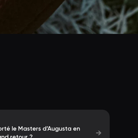
orté le Masters d’Augusta en
→
and retour ?