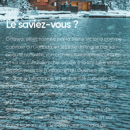
ANECDOTE
Le saviez-vous ?
Ottawa, sélectionnée par la Reine Victoria comme
capitale du Canada en 1857, se distingue par sa
beauté naturelle, son architecture impressionnante
et sa vie culturelle riche. Située à la frontière entre
les provinces de l'Ontario et du Québec, elle
incarne le bilinguisme et la diversité culturelle du
Canada. Le Parlement du Canada, avec sa Tour
de la Paix emblématique, domine le paysage
urbain, symbolisant le cœur politique du pays.
Ottawa est aussi célèbre pour ses musées de
classe mondiale, ses festivals artistiques et son
canal Rideau, site du patrimoine mondial de