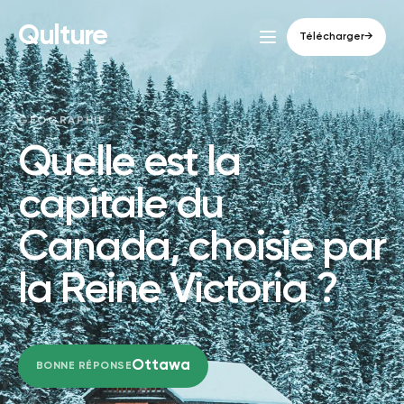
Qulture
Télécharger
→
GÉOGRAPHIE
Quelle est la
capitale du
Canada, choisie par
la Reine Victoria ?
Ottawa
BONNE RÉPONSE