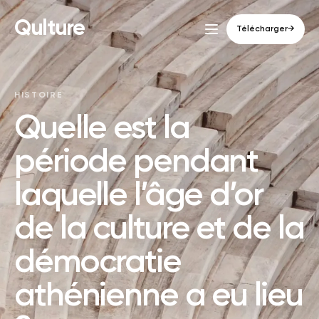
Qulture
Télécharger
→
HISTOIRE
Quelle est la
période pendant
laquelle l’âge d’or
de la culture et de la
démocratie
athénienne a eu lieu