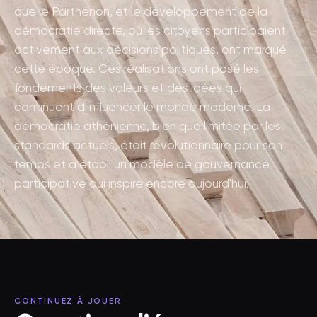
que le Parthénon, et le développement de la
démocratie directe, où les citoyens participaient
activement aux décisions politiques, ont marqué
cette époque. Ces réalisations ont posé les
fondements des valeurs et des idées qui
continuent d'influencer le monde moderne. La
démocratie athénienne, bien que limitée par les
standards actuels, était révolutionnaire pour son
temps et a établi un modèle de gouvernance
participative qui inspire encore aujourd'hui.
CONTINUEZ À JOUER