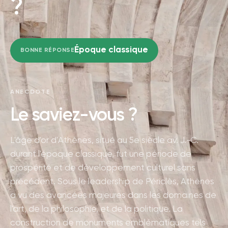
?
Époque classique
BONNE RÉPONSE
ANECDOTE
Le saviez-vous ?
L'âge d'or d'Athènes, situé au 5e siècle av. J.-C.
durant l'époque classique, fut une période de
prospérité et de développement culturel sans
précédent. Sous le leadership de Périclès, Athènes
a vu des avancées majeures dans les domaines de
l'art, de la philosophie, et de la politique. La
construction de monuments emblématiques tels