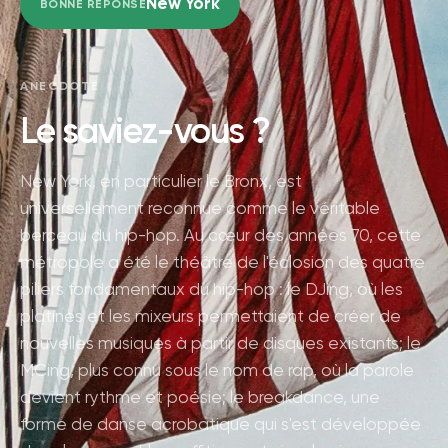
New York
BONNE RÉPONSE
ANECDOTE
Le saviez-vous ?
New York, en particulier le Bronx, est
universellement reconnue comme le véritable
berceau du hip-hop. Au cœur des années 70, cette
métropole a été le théâtre de l'éclosion des quatre
piliers fondamentaux du hip-hop : le DJing, où les
platines et les mixeurs permettaient de créer de
nouvelles musiques à partir de disques existants; le
MCing, plus connu sous le nom de rap, où la parole
devient rythme et poésie; le breakdance, une
forme de danse acrobatique qui s'est développée