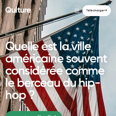
Qulture
Télécharger
→
MUSIQUE
Quelle est la ville
américaine souvent
considérée comme
le berceau du hip-
hop ?