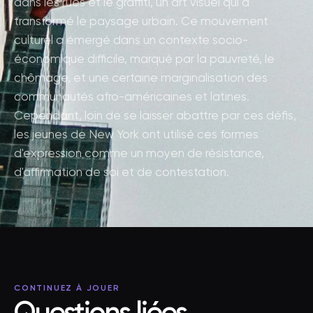
dans les rues et le graffiti, un art visuel qui a
transformé le paysage urbain. Ce mouvement
culturel a émergé dans un contexte socio-
économique difficile, marqué par la pauvreté, le
chômage, et une certaine marginalisation des
communautés afro-américaines et latines.
Cependant, loin de se laisser abattre par ces défis,
les jeunes de New York ont utilisé ces formes
d'expression comme un moyen de résistance,
d'affirmation de soi et de contestation.
CONTINUEZ À JOUER