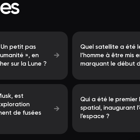
ées
 Un petit pas
Quel satellite a été 
→
humanité », en
l’homme à être mis e
er sur la Lune ?
marquant le début de
Musk, est
Qui a été le premier
exploration
spatial, inaugurant l
→
ment de fusées
l’espace ?