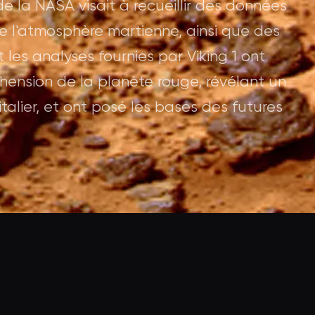
 de la NASA visait à recueillir des données
de l'atmosphère martienne, ainsi que des
 les analyses fournies par Viking 1 ont
ension de la planète rouge, révélant un
talier, et ont posé les bases des futures