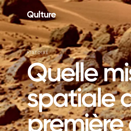
Qulture
HISTOIRE
Quelle mi
spatiale a
première à