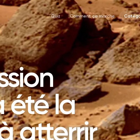
Quiz
Comment ça marche
Catégo
ssion
 été la
 atterrir