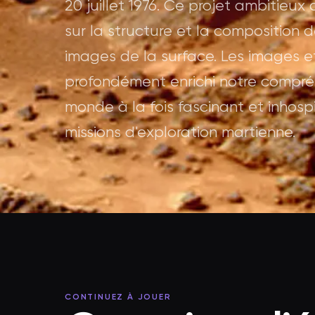
20 juillet 1976. Ce projet ambitieux
sur la structure et la composition 
images de la surface. Les images et
profondément enrichi notre compréh
monde à la fois fascinant et inhospi
missions d'exploration martienne.
CONTINUEZ À JOUER