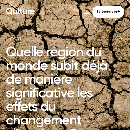
Qulture
Télécharger
→
NATURE
Quelle région du
monde subit déjà
de manière
significative les
effets du
changement