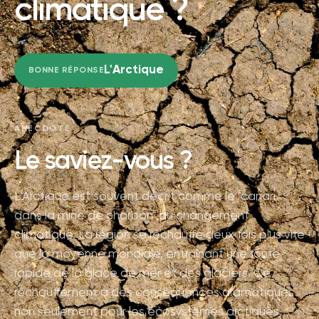
climatique ?
L'Arctique
BONNE RÉPONSE
ANECDOTE
Le saviez-vous ?
L'Arctique est souvent décrit comme le "canari
dans la mine de charbon" du changement
climatique. La région se réchauffe deux fois plus vite
que la moyenne mondiale, entraînant une fonte
rapide de la glace de mer et des glaciers. Ce
réchauffement a des conséquences dramatiques
non seulement pour les écosystèmes arctiques,