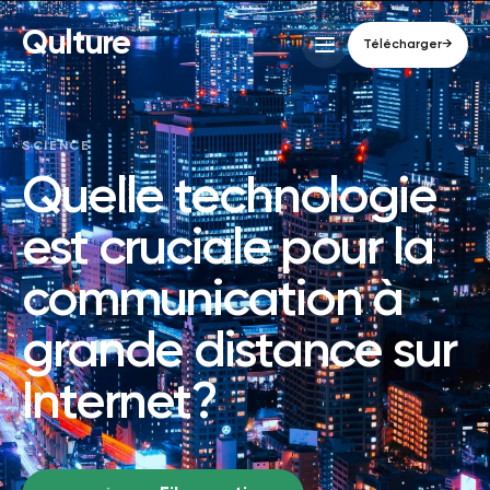
Qulture
Télécharger
→
SCIENCE
Quelle technologie
est cruciale pour la
communication à
grande distance sur
Internet?