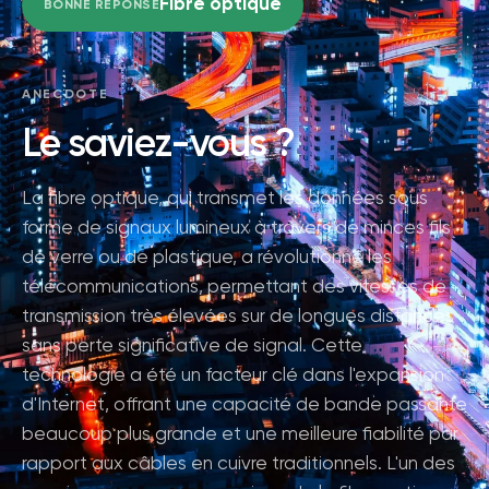
Fibre optique
BONNE RÉPONSE
ANECDOTE
Le saviez-vous ?
La fibre optique, qui transmet les données sous
forme de signaux lumineux à travers de minces fils
de verre ou de plastique, a révolutionné les
télécommunications, permettant des vitesses de
transmission très élevées sur de longues distances
sans perte significative de signal. Cette
technologie a été un facteur clé dans l'expansion
d'Internet, offrant une capacité de bande passante
beaucoup plus grande et une meilleure fiabilité par
rapport aux câbles en cuivre traditionnels. L'un des