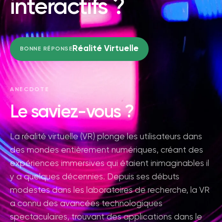
interactifs ?
Réalité Virtuelle
BONNE RÉPONSE
ANECDOTE
Le saviez-vous ?
La réalité virtuelle (VR) plonge les utilisateurs dans
des mondes entièrement numériques, créant des
expériences immersives qui étaient inimaginables il
y a quelques décennies. Depuis ses débuts
modestes dans les laboratoires de recherche, la VR
a connu des avancées technologiques
spectaculaires, trouvant des applications dans le