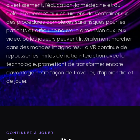
divertissement, l'éducation, la médecine et au-
delà. Elle permet aux chirurgiens de s'entraîner sur
des procédures complexes sans risques pour les
patients et offre une nouvelle dimension aux jeux
vidéo, où les joueurs peuvent littéralement marcher
dans des mondes imaginaires. La VR continue de
repousser les limites de notre interaction avec la
technologie, promettant de transformer encore
davantage notre façon de travailler, d'apprendre et
de jouer.
CONTINUEZ À JOUER