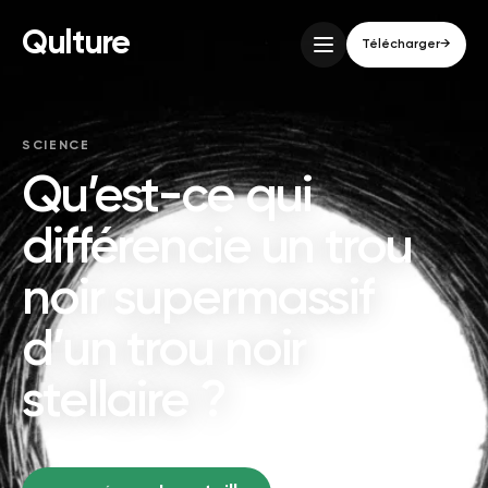
Qulture
Télécharger
→
SCIENCE
Qu’est-ce qui
différencie un trou
noir supermassif
d’un trou noir
stellaire ?