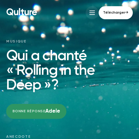
Qulture
Télécharger
→
MUSIQUE
Qui a chanté
« Rolling in the
Deep »?
Adele
BONNE RÉPONSE
ANECDOTE