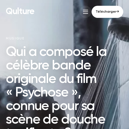
Qulture
Télécharger
→
MUSIQUE
Qui a composé la
célèbre bande
originale du film
« Psychose »,
connue pour sa
scène de douche