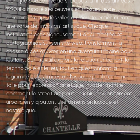
iconique Space Invaders. Depuis la fin des années
1990, il a installé ses œuvres en mosaïque de
céramique dans des villes du monde entier, créant
une sorte de "invasion" artistique. Chaque
installation est soigneusement documentée et
cartographiée sur son site web, transformant la
chasse à ces œuvres en une aventure urbaine pour
les fans. Son travail explore la relation entre l'art, la
technologie et le jeu, tout en questionnant la
légitimité et les limites de l'espace public comme
toile pour l'expression artistique. Invader montre
comment le street art peut enrichir l'environnement
urbain, en y ajoutant une dimension ludique et
nostalgique.