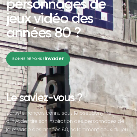
personnages de
jeux vidéo des
années 80 ?
Invader
BONNE RÉPONSE
ANECDOTE
Le saviez-vous ?
L'artiste français connu sous le pseudonyme
d'Invader tire son inspiration des personnages de
jeux vidéo des années 80, notamment ceux du jeu