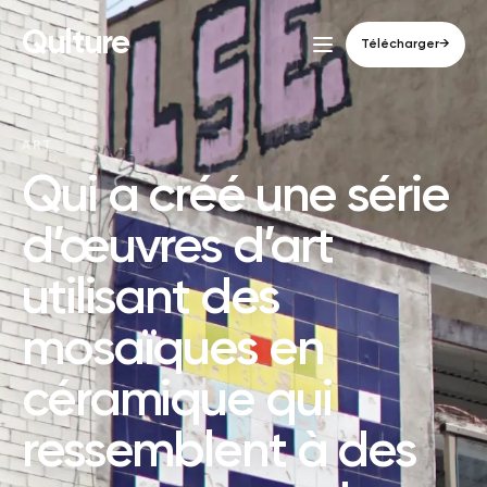
Qulture
Télécharger
→
ART
Qui a créé une série
d’œuvres d’art
utilisant des
mosaïques en
céramique qui
ressemblent à des