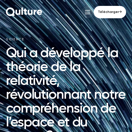
Télécharger
→
SCIENCE
Qui a développé la
théorie de la
relativité,
révolutionnant notre
compréhension de
l’espace et du