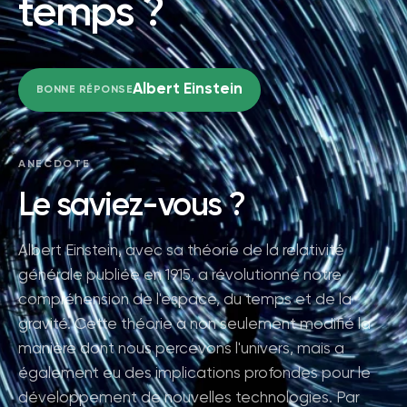
temps ?
Albert Einstein
BONNE RÉPONSE
ANECDOTE
Le saviez-vous ?
Albert Einstein, avec sa théorie de la relativité
générale publiée en 1915, a révolutionné notre
compréhension de l'espace, du temps et de la
gravité. Cette théorie a non seulement modifié la
manière dont nous percevons l'univers, mais a
également eu des implications profondes pour le
développement de nouvelles technologies. Par