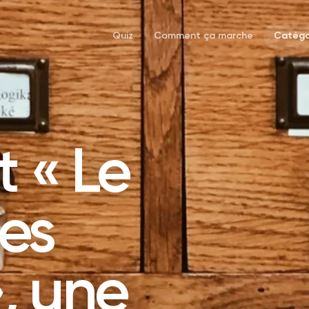
Quiz
Comment ça marche
Catégo
t « Le
des
, une