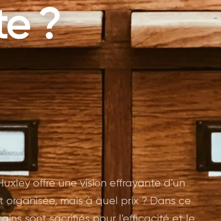
e ?
uxley offre une vision effrayante d'un
t organisée, mais à quel prix ? Dans ce
ins sont sacrifiés pour l'efficacité et le