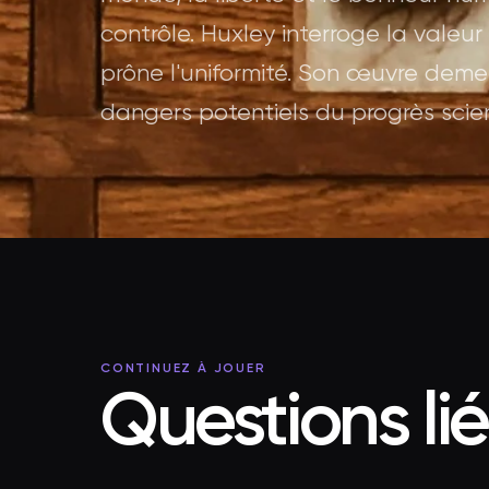
contrôle. Huxley interroge la valeur
prône l'uniformité. Son œuvre dem
dangers potentiels du progrès scien
CONTINUEZ À JOUER
Questions li