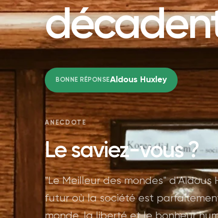
décadent
Aldous Huxley
BONNE RÉPONSE
ANECDOTE
Le saviez-vous ?
"Le Meilleur des mondes" d'Aldous H
futur où la société est parfaitemen
monde, la liberté et le bonheur huma