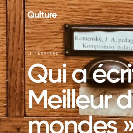
Qulture
LITTÉRATURE
Qui a écri
Meilleur 
mondes »