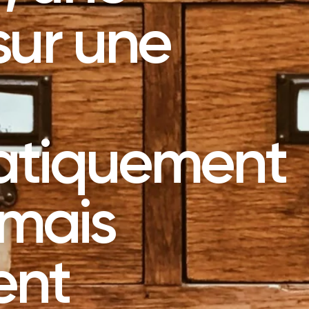
sur une
atiquement
mais
ent