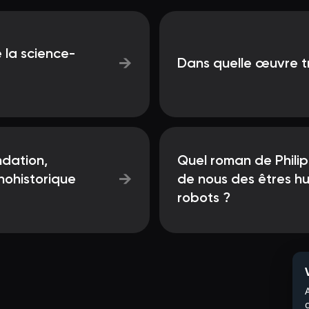
 la science-
→
Dans quelle œuvre tr
ndation,
Quel roman de Philip 
→
chohistorique
de nous des êtres hu
robots ?