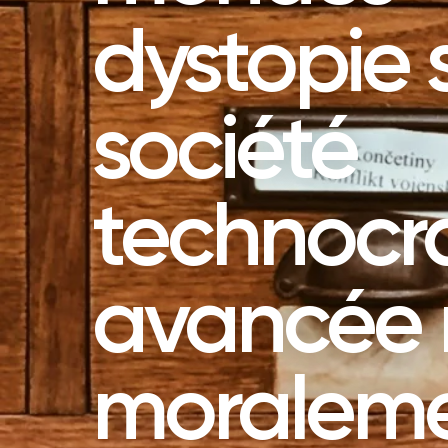
dystopie 
société
technocr
avancée 
moralem