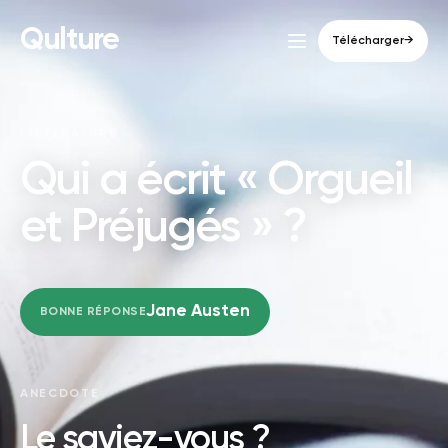
Qulture
Télécharger
→
LITTÉRATURE
Qui a écrit « Orgueil
et Préjugés » ?
Jane Austen
BONNE RÉPONSE
ANECDOTE
Le saviez-vous ?