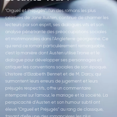
"Orgueil et Préjugés", l'un des romans les plus
célèbres de Jane Austen, continue de charmer les
lecteurs par son esprit, ses dialogues vifs et son
analyse pénétrante des préoccupations sociales
et matrimoniales dans l'Angleterre géorgienne. Ce
qui rend ce roman particulièrement remarquable,
c'est la manière dont Austen utilise l'ironie et le
dialogue pour développer ses personnages et
critiquer les conventions sociales de son époque.
L'histoire d'Elizabeth Bennet et de M. Darcy, qui
surmontent leurs erreurs de jugement et leurs
préjugés respectifs, offre un commentaire
intemporel sur l'amour, le mariage et la société. La
perspicacité d'Austen et son humour subtil ont
élevé "Orgueil et Préjugés" au rang de classique,
faisant d'elle une des romancières les plus