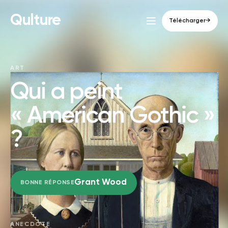
Qulture
Télécharger
→
ART
Qui a peint
« American Gothic »
?
Grant Wood
BONNE RÉPONSE
ANECDOTE