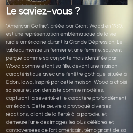
Le saviez-vous ?
"American Gothic", créée par Grant Wood en 1930,
est une représentation emblématique de la vie
rurale américaine durant la Grande Dépression. Le
tableau montre un fermier et une femme, souvent
perçue comme sa conjointe mais identifiée par
Wood comme étant sa fille, devant une maison
caractéristique avec une fenêtre gothique, située à
Eldon, Iowa. Inspiré par cette maison, Wood a choisi
sa sœur et son dentiste comme modèles,
capturant la sévérité et le caractère profondément
américain. Cette œuvre a provoqué diverses
réactions, allant de la fierté à la parodie, et
demeure l'une des images les plus célèbres et
controversées de l'art américain, témoignant de sa