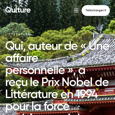
Qulture
Télécharger
→
LITTÉRATURE
Qui, auteur de « Une
affaire
personnelle », a
reçu le Prix Nobel de
Littérature en 1994
pour la force