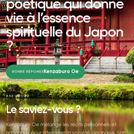
poétique qui donne
vie à l’essence
spirituelle du Japon
?
Kenzaburo Oe
BONNE RÉPONSE
ANECDOTE
Le saviez-vous ?
Kenzaburo Oe mélange les récits personnels et
nationaux pour interroger la société japonaise. Son