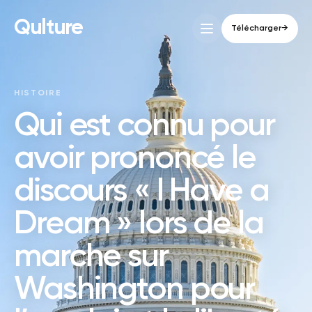
Qulture
Télécharger
→
HISTOIRE
Qui est connu pour
avoir prononcé le
discours « I Have a
Dream » lors de la
marche sur
Washington pour