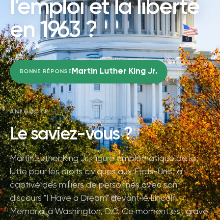
l’emploi et la liberté
en 1963 ?
Martin Luther King Jr.
BONNE RÉPONSE
ANECDOTE
Le saviez-vous ?
Martin Luther King Jr., figure emblématique de la
lutte pour les droits civiques aux États-Unis, a
captivé des milliers de personnes avec son
discours "I Have a Dream" devant le Lincoln
Memorial à Washington, D.C. Ce moment est gravé