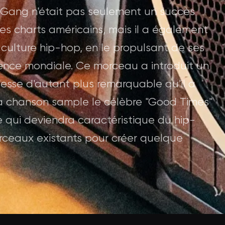
l Gang n'était pas seulement un succès
es charts américains, mais il a également
 culture hip-hop, en le propulsant de ses
ence mondiale. Ce morceau a introduit un
ouesse d'autant plus remarquable qu'il a
 La chanson sample le célèbre "Good Times"
ue qui deviendra caractéristique du hip-
orceaux existants pour créer quelque