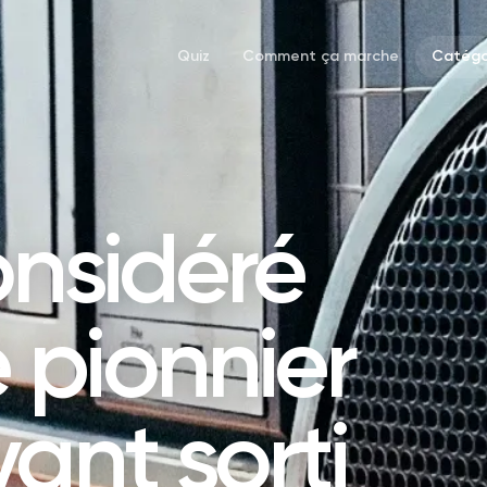
Quiz
Comment ça marche
Catégo
onsidéré
 pionnier
ant sorti