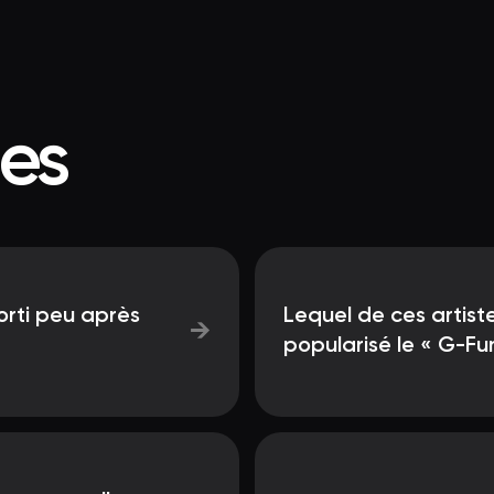
ées
orti peu après
Lequel de ces artist
→
popularisé le « G-Fu