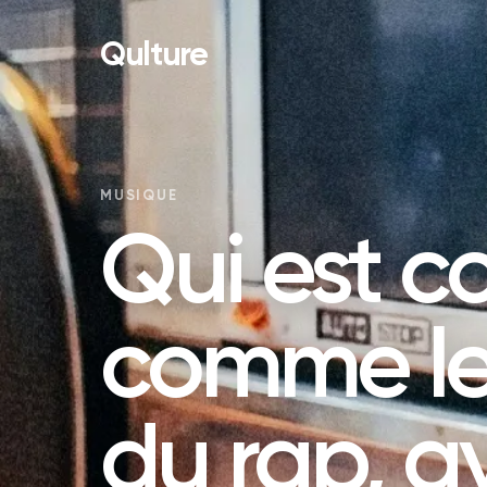
Qulture
MUSIQUE
Qui est c
comme le
du rap, ay