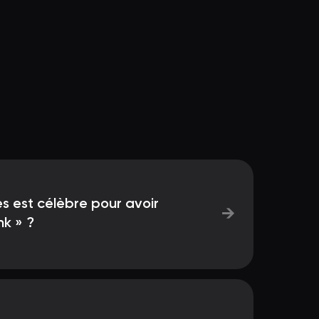
es est célèbre pour avoir
→
nk » ?