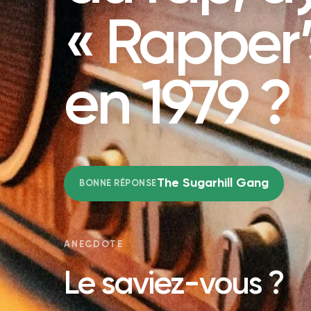
« Rapper’
en 1979 ?
The Sugarhill Gang
BONNE RÉPONSE
ANECDOTE
Le saviez-vous ?