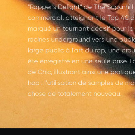
"Rapper's Delight" de The Sugarhil
commercial, atteignant le Top 40 d
marqué un tournant décisif pour la
racines underground vers une audi
large public à l'art du rap, une pr
été enregistré en une seule prise.
de Chic, illustrant ainsi une pratiq
hop : l'utilisation de samples de m
chose de totalement nouveau.