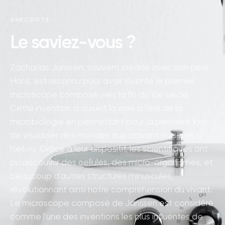
ANECDOTE
Le saviez-vous ?
Zacharias Janssen, souvent crédité avec son père
Hans, est reconnu pour avoir inventé le premier
microscope composé vers la fin du 16e siècle.
Cette invention a ouvert la voie à l'ère de la
microbiologie en permettant pour la première fois
de visualiser des mondes auparavant invisibles à
l'œil nu. Grâce à leur dispositif, les scientifiques ont
pu découvrir des cellules, des micro-organismes, et
beaucoup d'autres structures minuscules,
révolutionnant ainsi notre compréhension du vivant.
Le microscope composé de Janssen est considéré
comme l'une des inventions les plus influentes de