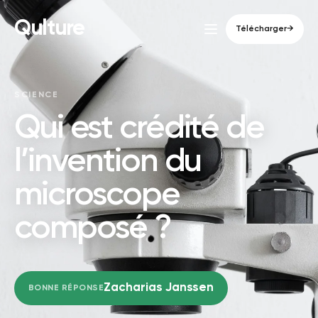
Qulture
Télécharger
→
SCIENCE
Qui est crédité de
l’invention du
microscope
composé ?
Zacharias Janssen
BONNE RÉPONSE